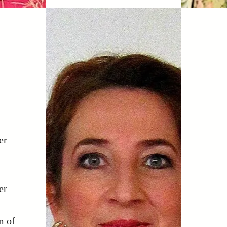
er
er
m of