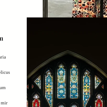
m
aria
elicus
erum
i mir