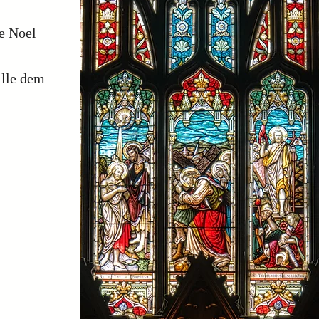
e Noel
ille dem