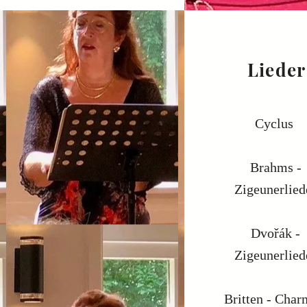
Lieder
Cyclus
Brahms -
Zigeunerlied
Dvořák -
Zigeunerlied
Britten - Char