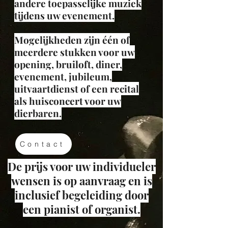
andere toepasselijke muziek
tijdens uw evenement.
Mogelijkheden zijn één of
meerdere stukken voor uw
opening, bruiloft, diner,
evenement, jubileum,
uitvaartdienst of een recital
als huisconcert voor uw
dierbaren.
Contact
De prijs voor uw individueler
wensen is op aanvraag en is
inclusief begeleiding door
een pianist of organist.